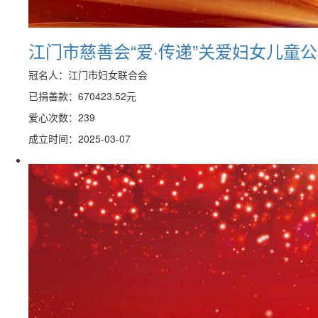
江门市慈善会“爱·传递”关爱妇女儿童
冠名人：江门市妇女联合会
已捐善款：
670423.52
元
爱心次数：239
成立时间：2025-03-07