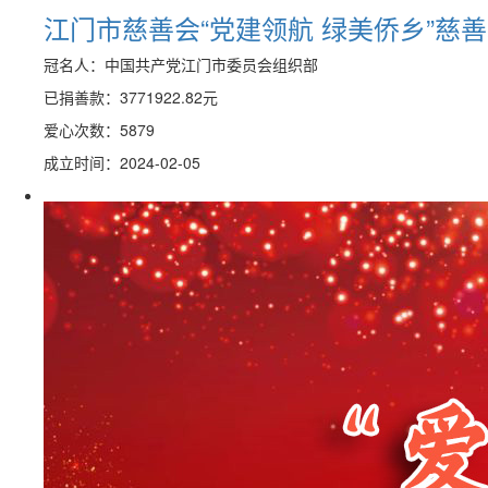
江门市慈善会“党建领航 绿美侨乡”慈
冠名人：中国共产党江门市委员会组织部
已捐善款：
3771922.82
元
爱心次数：5879
成立时间：2024-02-05