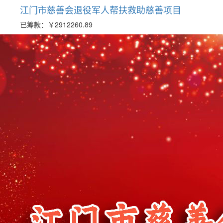
江门市慈善会退役军人帮扶救助慈善项目
已筹款：
￥2912260.89